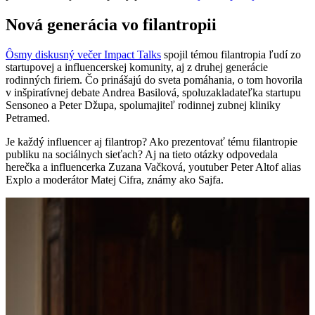
Nová generácia vo filantropii
Ôsmy diskusný večer Impact Talks
spojil témou filantropia ľudí zo
startupovej a influencerskej komunity, aj z druhej generácie
rodinných firiem. Čo prinášajú do sveta pomáhania, o tom hovorila
v inšpiratívnej debate Andrea Basilová, spoluzakladateľka startupu
Sensoneo a Peter Džupa, spolumajiteľ rodinnej zubnej kliniky
Petramed.
Je každý influencer aj filantrop? Ako prezentovať tému filantropie
publiku na sociálnych sieťach? Aj na tieto otázky odpovedala
herečka a influencerka Zuzana Vačková, youtuber Peter Altof alias
Explo a moderátor Matej Cifra, známy ako Sajfa.