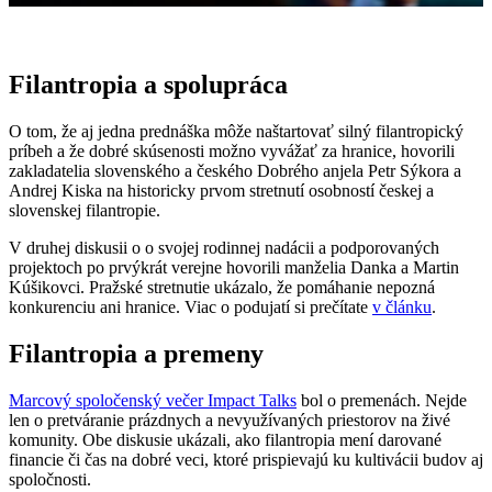
Filantropia a spolupráca
O tom, že aj jedna prednáška môže naštartovať silný filantropický
príbeh a že dobré skúsenosti možno vyvážať za hranice, hovorili
zakladatelia slovenského a českého Dobrého anjela Petr Sýkora a
Andrej Kiska na historicky prvom stretnutí osobností českej a
slovenskej filantropie.
V druhej diskusii o o svojej rodinnej nadácii a podporovaných
projektoch po prvýkrát verejne hovorili manželia Danka a Martin
Kúšikovci. Pražské stretnutie ukázalo, že pomáhanie nepozná
konkurenciu ani hranice. Viac o podujatí si prečítate
v článku
.
Filantropia a premeny
Marcový spoločenský večer Impact Talks
bol o premenách. Nejde
len o pretváranie prázdnych a nevyužívaných priestorov na živé
komunity. Obe diskusie ukázali, ako filantropia mení darované
financie či čas na dobré veci, ktoré prispievajú ku kultivácii budov aj
spoločnosti.