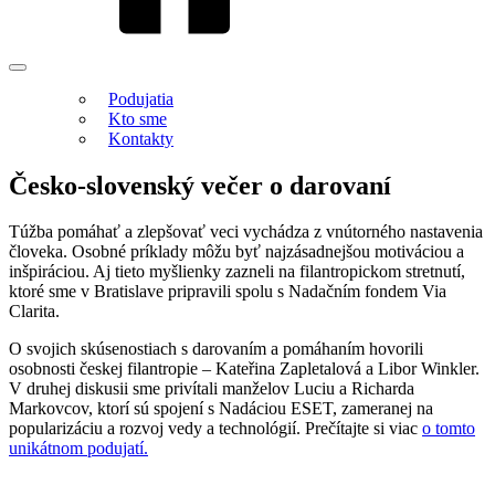
Podujatia
Kto sme
Kontakty
Česko-slovenský večer o darovaní
Túžba pomáhať a zlepšovať veci vychádza z vnútorného nastavenia
človeka. Osobné príklady môžu byť najzásadnejšou motiváciou a
inšpiráciou. Aj tieto myšlienky zazneli na filantropickom stretnutí,
ktoré sme v Bratislave pripravili spolu s Nadačním fondem Via
Clarita.
O svojich skúsenostiach s darovaním a pomáhaním hovorili
osobnosti českej filantropie – Kateřina Zapletalová a Libor Winkler.
V druhej diskusii sme privítali manželov Luciu a Richarda
Markovcov, ktorí sú spojení s Nadáciou ESET, zameranej na
popularizáciu a rozvoj vedy a technológií. Prečítajte si viac
o tomto
unikátnom podujatí.