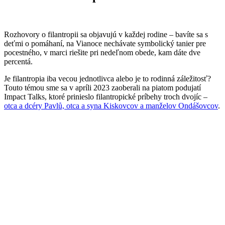
Rozhovory o filantropii sa objavujú v každej rodine – bavíte sa s
deťmi o pomáhaní, na Vianoce nechávate symbolický tanier pre
pocestného, v marci riešite pri nedeľnom obede, kam dáte dve
percentá.
Je filantropia iba vecou jednotlivca alebo je to rodinná záležitosť?
Touto témou sme sa v apríli 2023 zaoberali na piatom podujatí
Impact Talks, ktoré prinieslo filantropické príbehy troch dvojíc –
otca a dcéry Pavlů, otca a syna Kiskovcov a manželov Ondášovcov
.