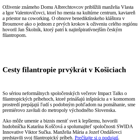
Oživenie známeho Domu Albrechtovcov priblížili manželia Vlasta
a Igor Valentovičovci, ktorí ho menia na kultúrne centrum, kaviareň
a priestor na coworking. O obnove benediktínskeho kláštora v
Broumove ako o jednom z prvých krokov k oživeniu celého regiónu
hovoril Jan Školník, ktorý patrí k najinšpiratívnejším českým
filantropom.
Cesty filantropie prvýkrát v Košiciach
So sériou neformálnych spoločenských večerov Impact Talks o
filantropických príbehoch, ktoré prinášajú inšpiráciu a v komornom
prostredí prepájajú ľudí s podobným pohľadom na pomáhanie, sme
premiérovo zavítali do metropoly východného Slovenska.
Ako môže umenie a biznis meniť svet k lepšiemu, hovorili
hudobníčka Katarína Koščová a spolumajiteľ spoločnosti SWIDA
Innovative Viktor Sučka. Manželia Mária a Jozef Ondášovci
predstavili svoj filantropický príbeh.
Prečítajte si o podujatí
.