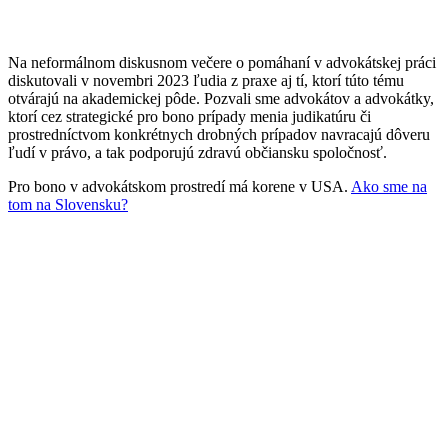
Na neformálnom diskusnom večere o pomáhaní v advokátskej práci
diskutovali v novembri 2023 ľudia z praxe aj tí, ktorí túto tému
otvárajú na akademickej pôde. Pozvali sme advokátov a advokátky,
ktorí cez strategické pro bono prípady menia judikatúru či
prostredníctvom konkrétnych drobných prípadov navracajú dôveru
ľudí v právo, a tak podporujú zdravú občiansku spoločnosť.
Pro bono v advokátskom prostredí má korene v USA.
Ako sme na
tom na Slovensku?