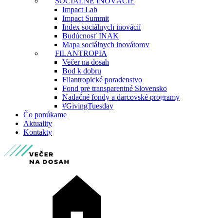
SOCIÁLNE INOVÁCIE
Impact Lab
Impact Summit
Index sociálnych inovácií
Budúcnosť INAK
Mapa sociálnych inovátorov
FILANTROPIA
Večer na dosah
Bod k dobru
Filantropické poradenstvo
Fond pre transparentné Slovensko
Nadačné fondy a darcovské programy
#GivingTuesday
Čo ponúkame
Aktuality
Kontakty