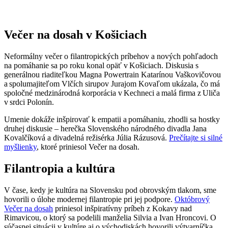
Večer na dosah v Košiciach
Neformálny večer o filantropických príbehov a nových pohľadoch
na pomáhanie sa po roku konal opäť v Košiciach. Diskusia s
generálnou riaditeľkou Magna Powertrain Katarínou Vaškovičovou
a spolumajiteľom Vlčích sirupov Jurajom Kovaľom ukázala, čo má
spoločné medzinárodná korporácia v Kechneci a malá firma z Uliča
v srdci Polonín.
Umenie dokáže inšpirovať k empatii a pomáhaniu, zhodli sa hostky
druhej diskusie – herečka Slovenského národného divadla Jana
Kovalčíková a divadelná režisérka Júlia Rázusová.
Prečítajte si silné
myšlienky
, ktoré priniesol Večer na dosah.
Filantropia a kultúra
V čase, kedy je kultúra na Slovensku pod obrovským tlakom, sme
hovorili o úlohe modernej filantropie pri jej podpore.
Októbrový
Večer na dosah
priniesol inšpiratívny príbeh z Kokavy nad
Rimavicou, o ktorý sa podelili manželia Silvia a Ivan Hroncovi. O
súčasnej situácii v kultúre aj o východiskách hovorili výtvarníčka