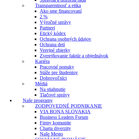
Transparentnosť a etika
Ako sme financovaní
2 %
Výročné správy
Partneri
Etický kódex
Ochrana osobných údajov
Ochrana detí
Verejné zbierky
Zverejňovanie faktúr a objednávok
Kariéra
Pracovné ponuky
Stáže pre študentov
Dobrovoľníci
Médiá
Na stiahnutie
Tlačové správy
Naše programy
ZODPOVEDNÉ PODNIKANIE
VIA BONA SLOVAKIA
Business Leaders Forum
Firmy komunite
Charta diverzity
Naše Mesto