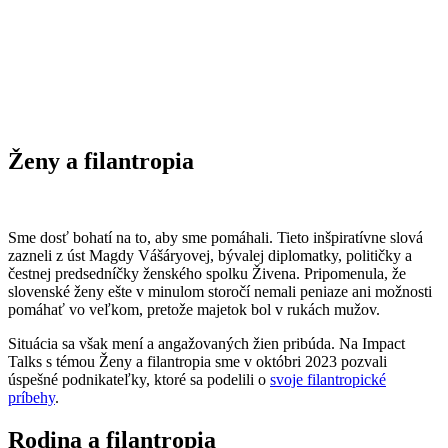
Ženy a filantropia
Sme dosť bohatí na to, aby sme pomáhali. Tieto inšpiratívne slová
zazneli z úst Magdy Vášáryovej, bývalej diplomatky, političky a
čestnej predsedníčky ženského spolku Živena. Pripomenula, že
slovenské ženy ešte v minulom storočí nemali peniaze ani možnosti
pomáhať vo veľkom, pretože majetok bol v rukách mužov.
Situácia sa však mení a angažovaných žien pribúda. Na Impact
Talks s témou Ženy a filantropia sme v októbri 2023 pozvali
úspešné podnikateľky, ktoré sa podelili o
svoje filantropické
príbehy
.
Rodina a filantropia