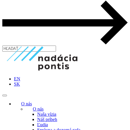
EN
SK
O nás
O nás
Naša vízia
Náš príbeh
Ľudia
Správna a dozorná rada