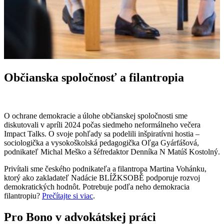
Občianska spoločnosť a filantropia
O ochrane demokracie a úlohe občianskej spoločnosti sme
diskutovali v apríli 2024 počas siedmeho neformálneho večera
Impact Talks. O svoje pohľady sa podelili inšpiratívni hostia –
sociologička a vysokoškolská pedagogička Oľga Gyárfášová,
podnikateľ Michal Meško a šéfredaktor Denníka N Matúš Kostolný.
Privítali sme českého podnikateľa a filantropa Martina Vohánku,
ktorý ako zakladateľ Nadácie BLÍŽKSOBĚ podporuje rozvoj
demokratických hodnôt. Potrebuje podľa neho demokracia
filantropiu?
Prečítajte si viac
.
Pro Bono v advokátskej práci