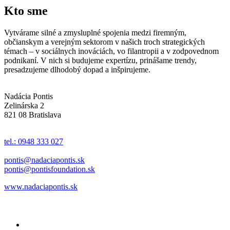
Kto sme
Vytvárame silné a zmysluplné spojenia medzi firemným,
občianskym a verejným sektorom v našich troch strategických
témach – v sociálnych inováciách, vo filantropii a v zodpovednom
podnikaní. V nich si budujeme expertízu, prinášame trendy,
presadzujeme dlhodobý dopad a inšpirujeme.
Nadácia Pontis
Zelinárska 2
821 08 Bratislava
tel.: 0948 333 027
pontis@nadaciapontis.sk
pontis@pontisfoundation.sk
www.nadaciapontis.sk