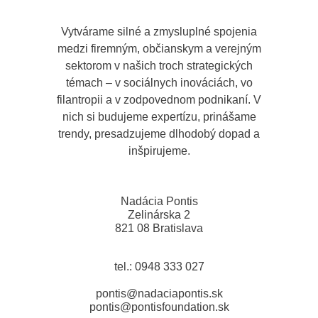
programy
Verejné zbierky
Vytvárame silné a zmysluplné spojenia
#GivingTuesday
Zverejňovanie faktúr a objednávok
medzi firemným, občianskym a verejným
sektorom v našich troch strategických
témach – v sociálnych inováciách, vo
filantropii a v zodpovednom podnikaní. V
nich si budujeme expertízu, prinášame
trendy, presadzujeme dlhodobý dopad a
inšpirujeme.
Nadácia Pontis
Zelinárska 2
821 08 Bratislava
tel.: 0948 333 027
pontis@nadaciapontis.sk
pontis@pontisfoundation.sk