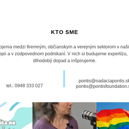
KTO SME
ojenia medzi firemným, občianskym a verejným sektorom v našic
tropii a v zodpovednom podnikaní. V nich si budujeme expertízu
dlhodobý dopad a inšpirujeme.
pontis@nadaciapontis.s
tel.: 0948 333 027
pontis@pontisfoundation.