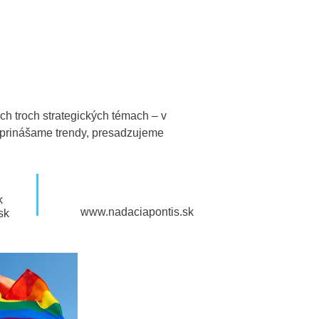
h troch strategických témach – v
, prinášame trendy, presadzujeme
k
www.nadaciapontis.sk
sk