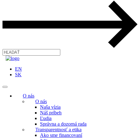
EN
SK
O nás
O nás
Naša vízia
Náš príbeh
Ľudia
Správna a dozorná rada
Transparentnosť a etika
Ako sme financovaní