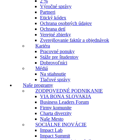
2 %
Výročné správy
Partneri
Etický kódex
Ochrana osobných údajov
Ochrana detí
Verejné zbierky
Zverejňovanie faktúr a objednávok
Kariéra
Pracovné ponuky
Stáže pre študentov
Dobrovoľníci
Médiá
Na stiahnutie
Tlačové správy
Naše programy
ZODPOVEDNÉ PODNIKANIE
VIA BONA SLOVAKIA
Business Leaders Forum
Firmy komunite
Charta diverzity
Naše Mesto
SOCIÁLNE INOVÁCIE
Impact Lab
Impact Summit