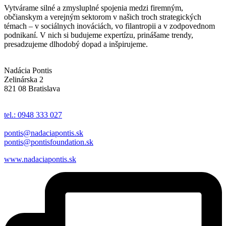
Vytvárame silné a zmysluplné spojenia medzi firemným,
občianskym a verejným sektorom v našich troch strategických
témach – v sociálnych inováciách, vo filantropii a v zodpovednom
podnikaní. V nich si budujeme expertízu, prinášame trendy,
presadzujeme dlhodobý dopad a inšpirujeme.
Nadácia Pontis
Zelinárska 2
821 08 Bratislava
tel.: 0948 333 027
pontis@nadaciapontis.sk
pontis@pontisfoundation.sk
www.nadaciapontis.sk