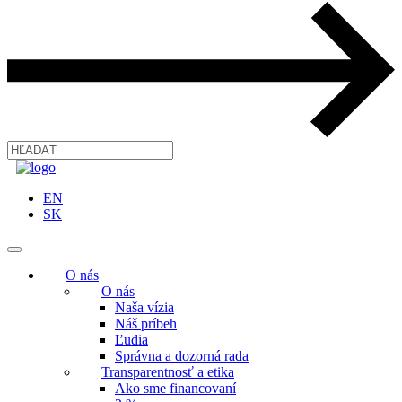
EN
SK
O nás
O nás
Naša vízia
Náš príbeh
Ľudia
Správna a dozorná rada
Transparentnosť a etika
Ako sme financovaní