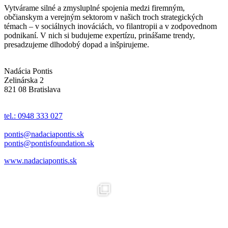
Vytvárame silné a zmysluplné spojenia medzi firemným,
občianskym a verejným sektorom v našich troch strategických
témach – v sociálnych inováciách, vo filantropii a v zodpovednom
podnikaní. V nich si budujeme expertízu, prinášame trendy,
presadzujeme dlhodobý dopad a inšpirujeme.
Nadácia Pontis
Zelinárska 2
821 08 Bratislava
tel.: 0948 333 027
pontis@nadaciapontis.sk
pontis@pontisfoundation.sk
www.nadaciapontis.sk