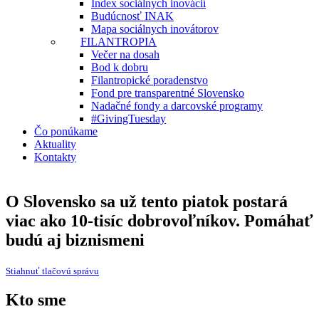
Index sociálnych inovácií
Budúcnosť INAK
Mapa sociálnych inovátorov
FILANTROPIA
Večer na dosah
Bod k dobru
Filantropické poradenstvo
Fond pre transparentné Slovensko
Nadačné fondy a darcovské programy
#GivingTuesday
Čo ponúkame
Aktuality
Kontakty
O Slovensko sa už tento piatok postará
viac ako 10-tisíc dobrovoľníkov. Pomáhať
budú aj biznismeni
Stiahnuť tlačovú správu
Kto sme