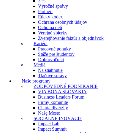
2 %
Výročné správy
Partneri
Etický kódex
Ochrana osobných údajov
Ochrana detí
Verejné zbierky
Zverejňovanie faktúr a objednávok
Kariéra
Pracovné ponuky
Stáže pre študentov
Dobrovoľníci
Médiá
Na stiahnutie
Tlačové správy
Naše programy
ZODPOVEDNÉ PODNIKANIE
VIA BONA SLOVAKIA
Business Leaders Forum
Firmy komunite
Charta diverzity
Naše Mesto
SOCIÁLNE INOVÁCIE
Impact Lab
Impact Summit