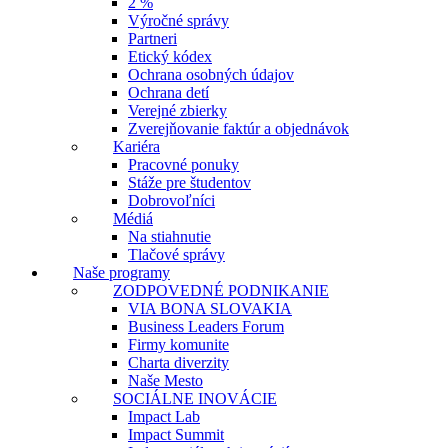
2 %
Výročné správy
Partneri
Etický kódex
Ochrana osobných údajov
Ochrana detí
Verejné zbierky
Zverejňovanie faktúr a objednávok
Kariéra
Pracovné ponuky
Stáže pre študentov
Dobrovoľníci
Médiá
Na stiahnutie
Tlačové správy
Naše programy
ZODPOVEDNÉ PODNIKANIE
VIA BONA SLOVAKIA
Business Leaders Forum
Firmy komunite
Charta diverzity
Naše Mesto
SOCIÁLNE INOVÁCIE
Impact Lab
Impact Summit