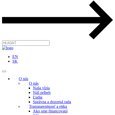
EN
SK
O nás
O nás
Naša vízia
Náš príbeh
Ľudia
Správna a dozorná rada
Transparentnosť a etika
Ako sme financovaní