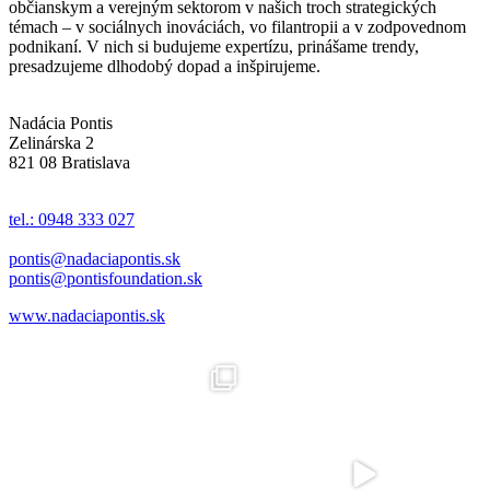
občianskym a verejným sektorom v našich troch strategických
témach – v sociálnych inováciách, vo filantropii a v zodpovednom
podnikaní. V nich si budujeme expertízu, prinášame trendy,
presadzujeme dlhodobý dopad a inšpirujeme.
Nadácia Pontis
Zelinárska 2
821 08 Bratislava
tel.: 0948 333 027
pontis@nadaciapontis.sk
pontis@pontisfoundation.sk
www.nadaciapontis.sk