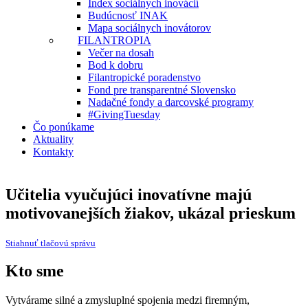
Index sociálnych inovácií
Budúcnosť INAK
Mapa sociálnych inovátorov
FILANTROPIA
Večer na dosah
Bod k dobru
Filantropické poradenstvo
Fond pre transparentné Slovensko
Nadačné fondy a darcovské programy
#GivingTuesday
Čo ponúkame
Aktuality
Kontakty
Učitelia vyučujúci inovatívne majú
motivovanejších žiakov, ukázal prieskum
Stiahnuť tlačovú správu
Kto sme
Vytvárame silné a zmysluplné spojenia medzi firemným,