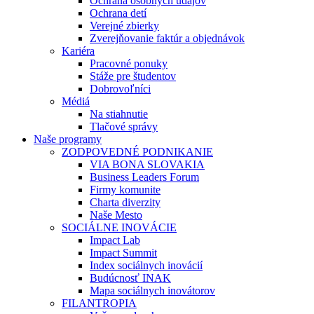
Ochrana osobných údajov
Ochrana detí
Verejné zbierky
Zverejňovanie faktúr a objednávok
Kariéra
Pracovné ponuky
Stáže pre študentov
Dobrovoľníci
Médiá
Na stiahnutie
Tlačové správy
Naše programy
ZODPOVEDNÉ PODNIKANIE
VIA BONA SLOVAKIA
Business Leaders Forum
Firmy komunite
Charta diverzity
Naše Mesto
SOCIÁLNE INOVÁCIE
Impact Lab
Impact Summit
Index sociálnych inovácií
Budúcnosť INAK
Mapa sociálnych inovátorov
FILANTROPIA