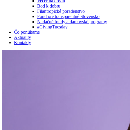
Večer na dosah
Bod k dobru
Filantropické poradenstvo
Fond pre transparentné Slovensko
Nadačné fondy a darcovské programy
#GivingTuesday
Čo ponúkame
Aktuality
Kontakty