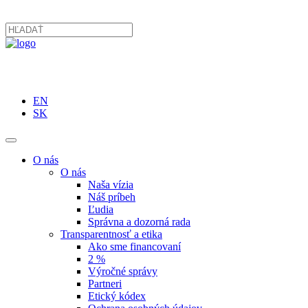
EN
SK
O nás
O nás
Naša vízia
Náš príbeh
Ľudia
Správna a dozorná rada
Transparentnosť a etika
Ako sme financovaní
2 %
Výročné správy
Partneri
Etický kódex