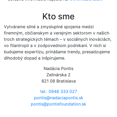
Kto sme
Vytvárame silné a zmysluplné spojenia medzi
firemným, občianskym a verejným sektorom v našich
troch strategických témach – v sociálnych inováciách,
vo filantropii a v zodpovednom podnikaní. V nich si
budujeme expertízu, prinášame trendy, presadzujeme
dlhodobý dopad a inšpirujeme.
Nadácia Pontis
Zelinárska 2
821 08 Bratislava
tel.: 0948 333 027
pontis@nadaciapontis.sk
pontis@pontisfoundation.sk