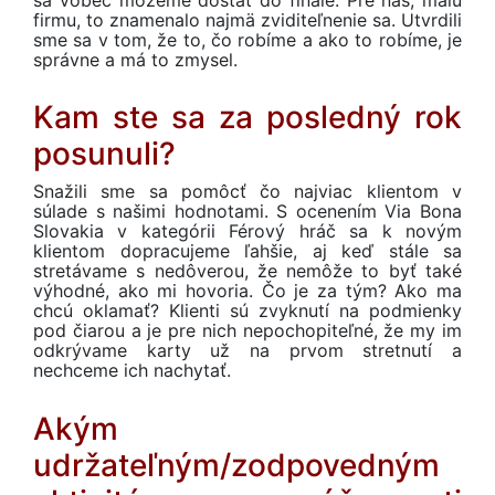
sa vôbec môžeme dostať do finále. Pre nás, malú
firmu, to znamenalo najmä zviditeľnenie sa. Utvrdili
sme sa v tom, že to, čo robíme a ako to robíme, je
správne a má to zmysel.
Kam ste sa za posledný rok
posunuli?
Snažili sme sa pomôcť čo najviac klientom v
súlade s našimi hodnotami. S ocenením Via Bona
Slovakia v kategórii Férový hráč sa k novým
klientom dopracujeme ľahšie, aj keď stále sa
stretávame s nedôverou, že nemôže to byť také
výhodné, ako mi hovoria. Čo je za tým? Ako ma
chcú oklamať? Klienti sú zvyknutí na podmienky
pod čiarou a je pre nich nepochopiteľné, že my im
odkrývame karty už na prvom stretnutí a
nechceme ich nachytať.
Akým
udržateľným/zodpovedným