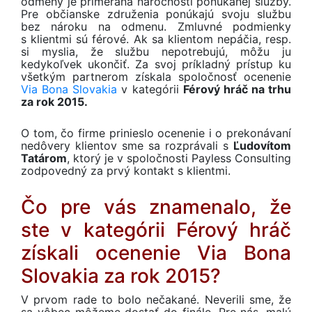
odmeny je primeraná náročnosti ponúkanej služby.
Pre občianske združenia ponúkajú svoju službu
bez nároku na odmenu. Zmluvné podmienky
s klientmi sú férové. Ak sa klientom nepáčia, resp.
si myslia, že službu nepotrebujú, môžu ju
kedykoľvek ukončiť. Za svoj príkladný prístup ku
všetkým partnerom získala spoločnosť ocenenie
Via Bona Slovakia
v kategórii
Férový hráč na trhu
za rok 2015.
O tom, čo firme prinieslo ocenenie i o prekonávaní
nedôvery klientov sme sa rozprávali s
Ľudovítom
Tatárom
, ktorý je v spoločnosti Payless Consulting
zodpovedný za prvý kontakt s klientmi.
Čo pre vás znamenalo, že
ste v kategórii Férový hráč
získali ocenenie Via Bona
Slovakia za rok 2015?
V prvom rade to bolo nečakané. Neverili sme, že