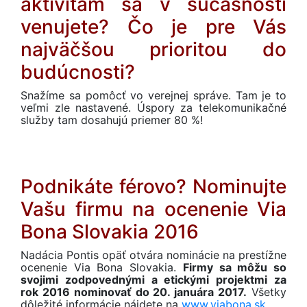
aktivitám sa v súčasnosti
venujete? Čo je pre Vás
najväčšou prioritou do
budúcnosti?
Snažíme sa pomôcť vo verejnej správe. Tam je to
veľmi zle nastavené. Úspory za telekomunikačné
služby tam dosahujú priemer 80 %!
Podnikáte férovo? Nominujte
Vašu firmu na ocenenie Via
Bona Slovakia 2016
Nadácia Pontis opäť otvára nominácie na prestížne
ocenenie Via Bona Slovakia.
Firmy sa môžu so
svojimi zodpovednými a etickými projektmi za
rok 2016 nominovať do 20. januára 2017.
Všetky
dôležité informácie nájdete na
www.viabona.sk.