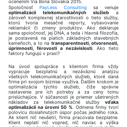
Spoločnosť
PayLess Consulting
sa venuje
optimalizácii telekomunikačných služieb
a
zároveň komplexnej starostlivosti o tieto služby,
ktorú tvoria mesačné reporty, vybavovanie
reklamácií či zmeny produktov. Ako deklaruje
sama spoločnosť, jej DNA, a teda i hlavná filozofia,
je postavená na piatich základných stavebných
kameňoch, a to na
transparentnosti, otvorenosti,
úprimnosti, férovosti a nezávislosti
. Ako tieto
faktory fungujú v praxi?
Na úvod spolupráce s klientom firma vždy
vypracuje bezplatnú a nezáväznú analýzu
všetkých telekomunikačných služieb, ktoré daná
firma pri svojom biznise využíva. Ďalším krokom je
optimalizácia týchto služieb, čiže správne
nastavenie pre ich potreby a za ceny tomu
prislúchajúce. V súčasnosti je priemer ušetrených
nákladov za telekomunikačné služby
vďaka
optimalizácii na úrovni 50 %
. Odmena firmy tvorí
polovicu dosiahnutých úspor počas jedného roka.
Ak klient nič neušetrí, firma pracovala bezplatne.
Klient neplatí nič vopred, nič naviac a výška