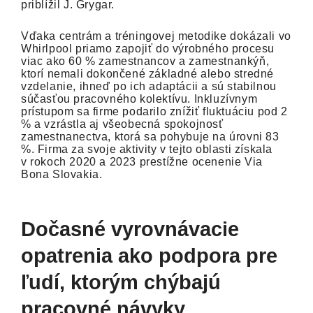
priblížil J. Grygar.
Vďaka centrám a tréningovej metodike dokázali vo
Whirlpool priamo zapojiť do výrobného procesu
viac ako 60 % zamestnancov a zamestnankýň,
ktorí nemali dokončené základné alebo stredné
vzdelanie, ihneď po ich adaptácii a sú stabilnou
súčasťou pracovného kolektívu. Inkluzívnym
prístupom sa firme podarilo znížiť fluktuáciu pod 2
% a vzrástla aj všeobecná spokojnosť
zamestnanectva, ktorá sa pohybuje na úrovni 83
%. Firma za svoje aktivity v tejto oblasti získala
v rokoch 2020 a 2023 prestížne ocenenie Via
Bona Slovakia.
Dočasné vyrovnávacie
opatrenia ako podpora pre
ľudí, ktorým chýbajú
pracovné návyky