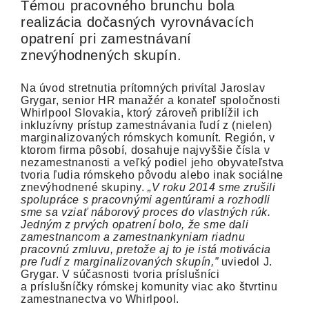
Témou pracovného brunchu bola
realizácia dočasných vyrovnávacích
opatrení pri zamestnávaní
znevýhodnených skupín.
Na úvod stretnutia prítomných privítal Jaroslav
Grygar, senior HR manažér a konateľ spoločnosti
Whirlpool Slovakia, ktorý zároveň priblížil ich
inkluzívny prístup zamestnávania ľudí z (nielen)
marginalizovaných rómskych komunít. Región, v
ktorom firma pôsobí, dosahuje najvyššie čísla v
nezamestnanosti a veľký podiel jeho obyvateľstva
tvoria ľudia rómskeho pôvodu alebo inak sociálne
znevýhodnené skupiny.
„V roku 2014 sme zrušili
spolupráce s pracovnými agentúrami a rozhodli
sme sa vziať náborový proces do vlastných rúk.
Jedným z prvých opatrení bolo, že sme dali
zamestnancom a zamestnankyniam riadnu
pracovnú zmluvu, pretože aj to je istá motivácia
pre ľudí z marginalizovaných skupín,”
uviedol J.
Grygar. V súčasnosti tvoria príslušníci
a príslušníčky rómskej komunity viac ako štvrtinu
zamestnanectva vo Whirlpool.