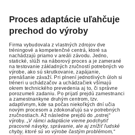
Proces adaptácie uľahčuje
prechod do výroby
Firma vybudovala z vlastných zdrojov dve
tréningové a kompetenčné centrá, ktoré sa
nachádzajú priamo v areáli závodu. Jedno,
statické, slúži na náborový proces a je zamerané
na testovanie základných zručností potrebných vo
výrobe, ako sú skrutkovanie, zapájanie,
prenášanie závaží. Pri plnení jednotlivých úloh si
tréneri u uchádzačov a uchádzačiek všímajú
okrem technického prevedenia aj to, či správne
porozumeli zadaniu. Po prijatí prejdú zamestnanci
a zamestnankyne druhým centrom, tzv.
adaptívnym, kde sa počas niekoľkých dní učia
novým procesom a zdokonaľujú sa v potrebných
zručnostiach. Až následne prejdú do „ostrej“
výroby.
„V rámci adaptácie vieme podchytiť
pracovné návyky, správanie, ale aj znížiť ľudské
chyby, ktoré sú vo výrobe častým problémom,“