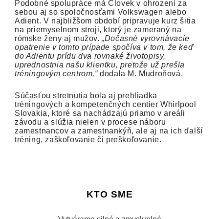
Podobné spolupráce má Človek v ohrození za
sebou aj so spoločnosťami Volkswagen alebo
Adient. V najbližšom období pripravuje kurz šitia
na priemyselnom stroji, ktorý je zameraný na
rómske ženy aj mužov.
„Dočasné vyrovnávacie
opatrenie v tomto prípade spočíva v tom, že keď
do Adientu prídu dva rovnaké životopisy,
uprednostnia našu klientku, pretože už prešla
tréningovým centrom,“
dodala M. Mudroňová.
Súčasťou stretnutia bola aj prehliadka
tréningových a kompetenčných centier Whirlpool
Slovakia, ktoré sa nachádzajú priamo v areáli
závodu a slúžia nielen v procese náboru
zamestnancov a zamestnankýň, ale aj na ich ďalší
tréning, zaškoľovanie či preškoľovanie.
KTO SME