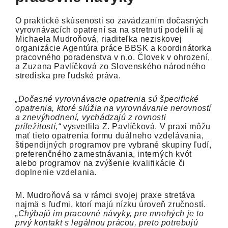
O praktické skúsenosti so zavádzaním dočasných
vyrovnávacích opatrení sa na stretnutí podelili aj
Michaela Mudroňová, riaditeľka neziskovej
organizácie Agentúra práce BBSK a koordinátorka
pracovného poradenstva v n.o. Človek v ohrození,
a Zuzana Pavlíčková zo Slovenského národného
strediska pre ľudské práva.
„Dočasné vyrovnávacie opatrenia sú špecifické
opatrenia, ktoré slúžia na vyrovnávanie nerovností
a znevýhodnení, vychádzajú z rovnosti
príležitostí,“
vysvetlila Z. Pavlíčková. V praxi môžu
mať tieto opatrenia formu duálneho vzdelávania,
štipendijných programov pre vybrané skupiny ľudí,
preferenčného zamestnávania, interných kvót
alebo programov na zvýšenie kvalifikácie či
doplnenie vzdelania.
M. Mudroňová sa v rámci svojej praxe stretáva
najmä s ľuďmi, ktorí majú nízku úroveň zručností.
„Chýbajú im pracovné návyky, pre mnohých je to
prvý kontakt s legálnou prácou, preto potrebujú