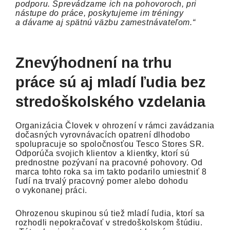
podporu. Sprevádzame ich na pohovoroch, pri
nástupe do práce, poskytujeme im tréningy
a dávame aj spätnú väzbu zamestnávateľom.“
Znevýhodnení na trhu
práce sú aj mladí ľudia bez
stredoškolského vzdelania
Organizácia Človek v ohrození v rámci zavádzania
dočasných vyrovnávacích opatrení dlhodobo
spolupracuje so spoločnosťou Tesco Stores SR.
Odporúča svojich klientov a klientky, ktorí sú
prednostne pozývaní na pracovné pohovory. Od
marca tohto roka sa im takto podarilo umiestniť 8
ľudí na trvalý pracovný pomer alebo dohodu
o vykonanej práci.
Ohrozenou skupinou sú tiež mladí ľudia, ktorí sa
rozhodli nepokračovať v stredoškolskom štúdiu.