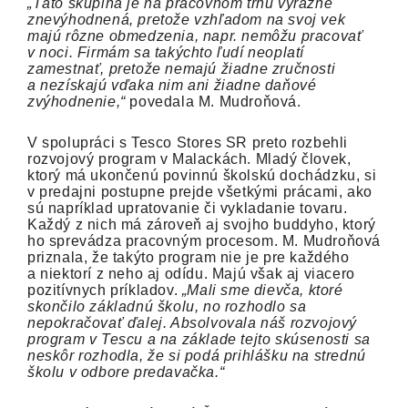
„Táto skupina je na pracovnom trhu výrazne
znevýhodnená, pretože vzhľadom na svoj vek
majú rôzne obmedzenia, napr. nemôžu pracovať
v noci. Firmám sa takýchto ľudí neoplatí
zamestnať, pretože nemajú žiadne zručnosti
a nezískajú vďaka nim ani žiadne daňové
zvýhodnenie,“
povedala M. Mudroňová.
V spolupráci s Tesco Stores SR preto rozbehli
rozvojový program v Malackách. Mladý človek,
ktorý má ukončenú povinnú školskú dochádzku, si
v predajni postupne prejde všetkými prácami, ako
sú napríklad upratovanie či vykladanie tovaru.
Každý z nich má zároveň aj svojho buddyho, ktorý
ho sprevádza pracovným procesom. M. Mudroňová
priznala, že takýto program nie je pre každého
a niektorí z neho aj odídu. Majú však aj viacero
pozitívnych príkladov.
„Mali sme dievča, ktoré
skončilo základnú školu, no rozhodlo sa
nepokračovať ďalej. Absolvovala náš rozvojový
program v Tescu a na základe tejto skúsenosti sa
neskôr rozhodla, že si podá prihlášku na strednú
školu v odbore predavačka.“