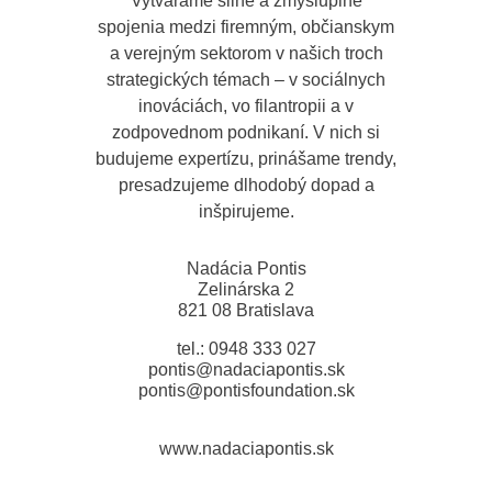
Vytvárame silné a zmysluplné
spojenia medzi firemným, občianskym
a verejným sektorom v našich troch
strategických témach – v sociálnych
inováciách, vo filantropii a v
zodpovednom podnikaní. V nich si
budujeme expertízu, prinášame trendy,
presadzujeme dlhodobý dopad a
inšpirujeme.
Nadácia Pontis
Zelinárska 2
821 08 Bratislava
tel.: 0948 333 027
pontis@nadaciapontis.sk
pontis@pontisfoundation.sk
www.nadaciapontis.sk