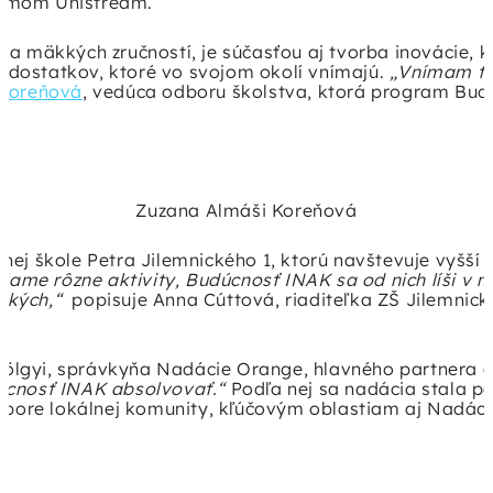
amom Unistream.
programy
Verejné zbierky
h a mäkkých zručností, je súčasťou aj tvorba inovácie, 
#GivingTuesday
u nedostatkov, ktoré vo svojom okolí vnímajú.
Zverejňovanie faktúr a objednávok
„Vnímam to
 Koreňová
, vedúca odboru školstva, ktorá program Bud
Zuzana Almáši Koreňová
dnej škole Petra Jilemnického 1, ktorú navštevuje vyšší
me rôzne aktivity, Budúcnosť INAK sa od nich líši v m
etkých,“
popisuje Anna Cúttová, riaditeľka ZŠ Jilemnické
völgyi, správkyňa Nadácie Orange, hlavného partnera c
dúcnosť INAK absolvovať.“
Podľa nej sa nadácia stala p
podpore lokálnej komunity, kľúčovým oblastiam aj Nadác