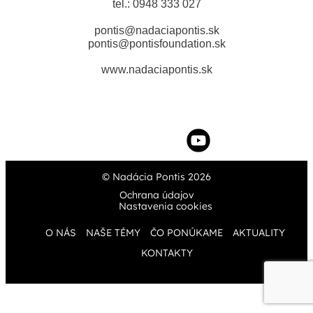
tel.: 0948 333 027
pontis@nadaciapontis.sk
pontis@pontisfoundation.sk
www.nadaciapontis.sk
© Nadácia Pontis 2026
Ochrana údajov
Nastavenia cookies
O NÁS
NAŠE TÉMY
ČO PONÚKAME
AKTUALITY
KONTAKTY