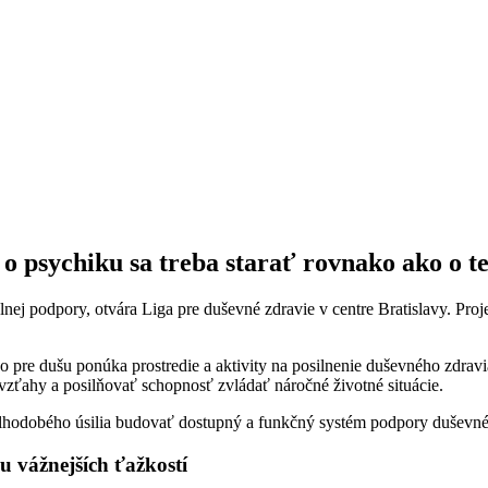
o psychiku sa treba starať rovnako ako o te
lnej podpory, otvára Liga pre duševné zdravie v centre Bratislavy. P
o pre dušu ponúka prostredie a aktivity na posilnenie duševného zdravi
vzťahy a posilňovať schopnosť zvládať náročné životné situácie.
 dlhodobého úsilia budovať dostupný a funkčný systém podpory duševn
u vážnejších ťažkostí