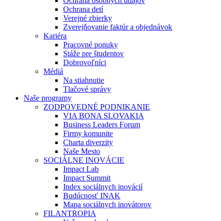
Ochrana osobných údajov
Ochrana detí
Verejné zbierky
Zverejňovanie faktúr a objednávok
Kariéra
Pracovné ponuky
Stáže pre študentov
Dobrovoľníci
Médiá
Na stiahnutie
Tlačové správy
Naše programy
ZODPOVEDNÉ PODNIKANIE
VIA BONA SLOVAKIA
Business Leaders Forum
Firmy komunite
Charta diverzity
Naše Mesto
SOCIÁLNE INOVÁCIE
Impact Lab
Impact Summit
Index sociálnych inovácií
Budúcnosť INAK
Mapa sociálnych inovátorov
FILANTROPIA