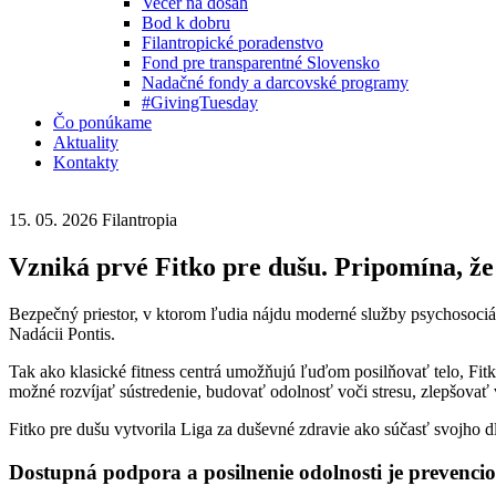
Večer na dosah
Bod k dobru
Filantropické poradenstvo
Fond pre transparentné Slovensko
Nadačné fondy a darcovské programy
#GivingTuesday
Čo ponúkame
Aktuality
Kontakty
15. 05. 2026
Filantropia
Vzniká prvé Fitko pre dušu. Pripomína, že 
Bezpečný priestor, v ktorom ľudia nájdu moderné služby psychosociá
Nadácii Pontis.
Tak ako klasické fitness centrá umožňujú ľuďom posilňovať telo, Fitk
možné rozvíjať sústredenie, budovať odolnosť voči stresu, zlepšovať 
Fitko pre dušu vytvorila Liga za duševné zdravie ako súčasť svojho
Dostupná podpora a posilnenie odolnosti je prevencio