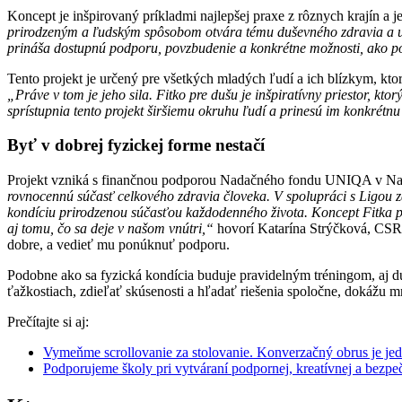
Koncept je inšpirovaný príkladmi najlepšej praxe z rôznych krajín a
prirodzeným a ľudským spôsobom otvára tému duševného zdravia a uka
prináša dostupnú podporu, povzbudenie a konkrétne možnosti, ako po
Tento projekt je určený pre všetkých mladých ľudí a ich blízkym, kto
„Práve v tom je jeho sila. Fitko pre dušu je inšpiratívny priestor, 
sprístupnia tento projekt širšiemu okruhu ľudí a prinesú im konkrétn
Byť v dobrej fyzickej forme nestačí
Projekt vzniká s finančnou podporou Nadačného fondu UNIQA v Nadá
rovnocennú súčasť celkového zdravia človeka. V spolupráci s Ligou za 
kondíciu prirodzenou súčasťou každodenného života. Koncept Fitka pre
aj tomu, čo sa deje v našom vnútri,“
hovorí Katarína Strýčková, CSR 
dobre, a vedieť mu ponúknuť podporu.
Podobne ako sa fyzická kondícia buduje pravidelným tréningom, aj d
ťažkostiach, zdieľať skúsenosti a hľadať riešenia spoločne, dokážu mn
Prečítajte si aj:
Vymeňme scrollovanie za stolovanie. Konverzačný obrus je je
Podporujeme školy pri vytváraní podpornej, kreatívnej a bezpe