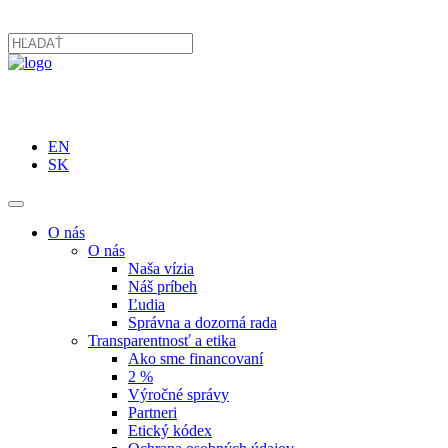
EN
SK
O nás
O nás
Naša vízia
Náš príbeh
Ľudia
Správna a dozorná rada
Transparentnosť a etika
Ako sme financovaní
2 %
Výročné správy
Partneri
Etický kódex