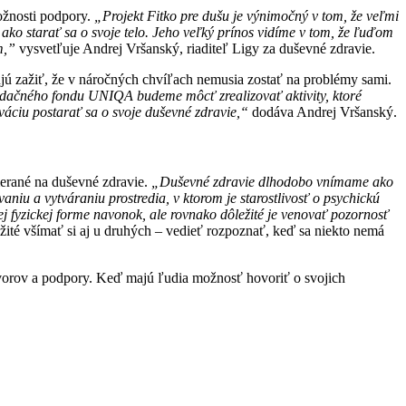
ožnosti podpory.
„Projekt Fitko pre dušu je výnimočný v tom, že veľmi
o starať sa o svoje telo. Jeho veľký prínos vidíme v tom, že ľuďom
m,”
vysvetľuje Andrej Vršanský, riaditeľ Ligy za duševné zdravie.
ujú zažiť, že v náročných chvíľach nemusia zostať na problémy sami.
e Nadačného fondu UNIQA budeme môcť zrealizovať aktivity, ktoré
váciu postarať sa o svoje duševné zdravie,“
dodáva Andrej Vršanský.
erané na duševné zdravie.
„Duševné zdravie dlhodobo vnímame ako
aniu a vytváraniu prostredia, v ktorom je starostlivosť o psychickú
j fyzickej forme navonok, ale rovnako dôležité je venovať pozornosť
té všímať si aj u druhých – vedieť rozpoznať, keď sa niekto nemá
ovorov a podpory. Keď majú ľudia možnosť hovoriť o svojich