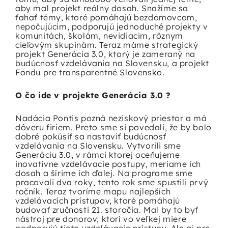
aby mal projekt reálny dosah. Snažíme sa
ťahať témy, ktoré pomáhajú bezdomovcom,
nepočujúcim, podporujú jednoduché projekty v
komunitách, školám, nevidiacim, rôznym
cieľovým skupinám. Teraz máme strategický
projekt Generácia 3.0, ktorý je zameraný na
budúcnosť vzdelávania na Slovensku, a projekt
Fondu pre transparentné Slovensko.
O čo ide v projekte Generácia 3.0 ?
Nadácia Pontis
pozná neziskový priestor a má
dôveru firiem. Preto sme si povedali, že by bolo
dobré pokúsiť sa nastaviť budúcnosť
vzdelávania na Slovensku. Vytvorili sme
Generáciu 3.0, v rámci ktorej oceňujeme
inovatívne vzdelávacie postupy, meriame ich
dosah a šírime ich ďalej. Na programe sme
pracovali dva roky, tento rok sme spustili prvý
ročník. Teraz tvoríme mapu najlepších
vzdelávacích prístupov, ktoré pomáhajú
budovať zručnosti 21. storočia. Mal by to byť
nástroj pre donorov, ktorí vo veľkej miere