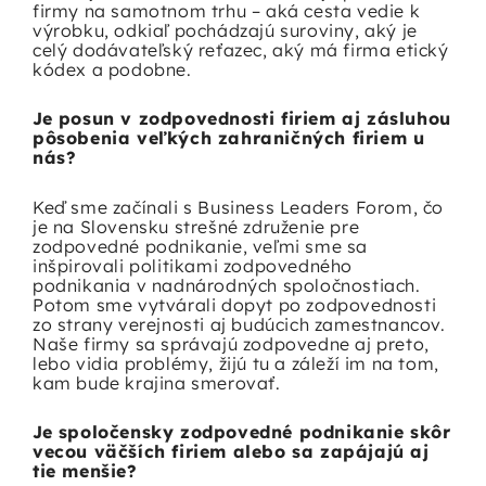
firmy na samotnom trhu – aká cesta vedie k
výrobku, odkiaľ pochádzajú suroviny, aký je
celý dodávateľský reťazec, aký má firma etický
kódex a podobne.
Je posun v zodpovednosti firiem aj zásluhou
pôsobenia veľkých zahraničných firiem u
nás?
Keď sme začínali s Business Leaders Forom, čo
je na Slovensku strešné združenie pre
zodpovedné podnikanie, veľmi sme sa
inšpirovali politikami zodpovedného
podnikania v nadnárodných spoločnostiach.
Potom sme vytvárali dopyt po zodpovednosti
zo strany verejnosti aj budúcich zamestnancov.
Naše firmy sa správajú zodpovedne aj preto,
lebo vidia problémy, žijú tu a záleží im na tom,
kam bude krajina smerovať.
Je spoločensky zodpovedné podnikanie skôr
vecou väčších firiem alebo sa zapájajú aj
tie menšie?