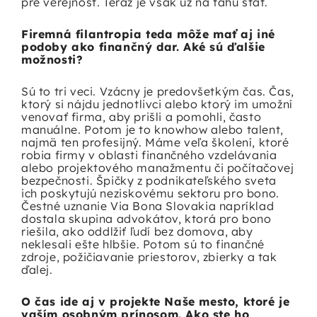
pre verejnosť. Teraz je však už na ťahu štát.
Firemná filantropia teda môže mať aj iné
podoby ako finančný dar. Aké sú ďalšie
možnosti?
Sú to tri veci. Vzácny je predovšetkým čas. Čas,
ktorý si nájdu jednotlivci alebo ktorý im umožní
venovať firma, aby prišli a pomohli, často
manuálne. Potom je to knowhow alebo talent,
najmä ten profesijný. Máme veľa školení, ktoré
robia firmy v oblasti finančného vzdelávania
alebo projektového manažmentu či počítačovej
bezpečnosti. Špičky z podnikateľského sveta
ich poskytujú neziskovému sektoru pro bono.
Čestné uznanie Via Bona Slovakia napríklad
dostala skupina advokátov, ktorá pro bono
riešila, ako oddlžiť ľudí bez domova, aby
neklesali ešte hlbšie. Potom sú to finančné
zdroje, požičiavanie priestorov, zbierky a tak
ďalej.
O čas ide aj v projekte Naše mesto, ktoré je
vaším osobným prínosom. Ako ste ho