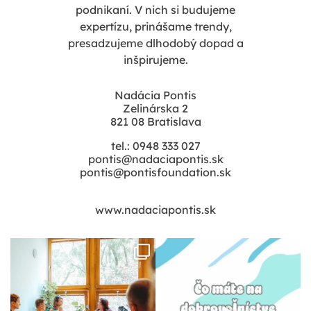
podnikaní. V nich si budujeme
expertízu, prinášame trendy,
presadzujeme dlhodobý dopad a
inšpirujeme.
Nadácia Pontis
Zelinárska 2
821 08 Bratislava
tel.: 0948 333 027
pontis@nadaciapontis.sk
pontis@pontisfoundation.sk
www.nadaciapontis.sk