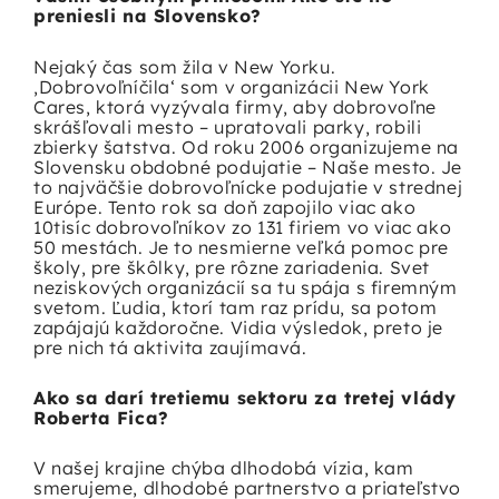
preniesli na Slovensko?
Nejaký čas som žila v New Yorku.
‚Dobrovoľníčila‘ som v organizácii New York
Cares, ktorá vyzývala firmy, aby dobrovoľne
skrášľovali mesto – upratovali parky, robili
zbierky šatstva. Od roku 2006 organizujeme na
Slovensku obdobné podujatie – Naše mesto. Je
to najväčšie dobrovoľnícke podujatie v strednej
Európe. Tento rok sa doň zapojilo viac ako
10tisíc dobrovoľníkov zo 131 firiem vo viac ako
50 mestách. Je to nesmierne veľká pomoc pre
školy, pre škôlky, pre rôzne zariadenia. Svet
neziskových organizácií sa tu spája s firemným
svetom. Ľudia, ktorí tam raz prídu, sa potom
zapájajú každoročne. Vidia výsledok, preto je
pre nich tá aktivita zaujímavá.
Ako sa darí tretiemu sektoru za tretej vlády
Roberta Fica?
V našej krajine chýba dlhodobá vízia, kam
smerujeme, dlhodobé partnerstvo a priateľstvo