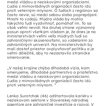
medzi vládou a neziskovými organizáciami.
Ľudia z mimovládnych organizácií často idú
proti veterným mlynom. O ľuďoch z regiónov sa
často nevie, sú medzi sebou slabo poprepájaní.
Mnohí to vzdajú. Múdra vláda by mohla
takýchto ľudí vyzdvihnúť, pomáhať im. To sa
však veľmi nevidí. Na druhej strane významný
posun oproti všetkým vládam je, že dnes je na
ministerstvách veľmi veľa múdrych ľudí so
zahraničnými skúsenosťami, so vzdelaním zo
zahraničných univerzít. Na ministerstvách by
mali dostať priestor ovplyvňovať politiku a je
veľmi dôležité, aby to nezastavilo stranícke
smerovanie.
„V našej krajine chýba dlhodobá vízia, kam
smerujeme, dlhodobé partnerstvo a priateľstvo
medzi vládou a neziskovými organizáciami.
Ľudia z mimovládnych organizácií často idú
proti veterným mlynom. “
Lenka Surotchak (46) odštartovala kariéru v
neziskovom sektore v Slovenskej národnej
agentúre pre zahraničné investície a rozvoj. V