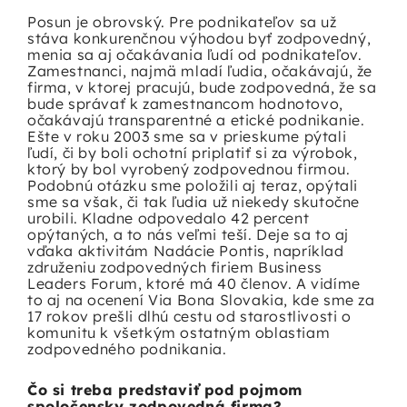
Posun je obrovský. Pre podnikateľov sa už
stáva konkurenčnou výhodou byť zodpovedný,
menia sa aj očakávania ľudí od podnikateľov.
Zamestnanci, najmä mladí ľudia, očakávajú, že
firma, v ktorej pracujú, bude zodpovedná, že sa
bude správať k zamestnancom hodnotovo,
očakávajú transparentné a etické podnikanie.
Ešte v roku 2003 sme sa v prieskume pýtali
ľudí, či by boli ochotní priplatiť si za výrobok,
ktorý by bol vyrobený zodpovednou firmou.
Podobnú otázku sme položili aj teraz, opýtali
sme sa však, či tak ľudia už niekedy skutočne
urobili. Kladne odpovedalo 42 percent
opýtaných, a to nás veľmi teší. Deje sa to aj
vďaka aktivitám
Nadácie Pontis
, napríklad
združeniu zodpovedných firiem Business
Leaders Forum, ktoré má 40 členov. A vidíme
to aj na ocenení Via Bona Slovakia, kde sme za
17 rokov prešli dlhú cestu od starostlivosti o
komunitu k všetkým ostatným oblastiam
zodpovedného podnikania.
Čo si treba predstaviť pod pojmom
spoločensky zodpovedná firma?