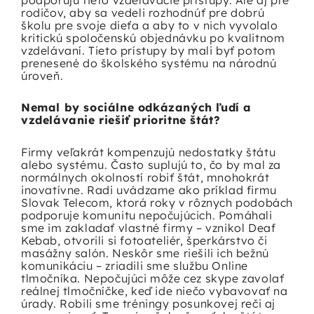
podporujú tieto vzdelávacie prístupy. Ale aj pre
rodičov, aby sa vedeli rozhodnúť pre dobrú
školu pre svoje dieťa a aby to v nich vyvolalo
kritickú spoločenskú objednávku po kvalitnom
vzdelávaní. Tieto prístupy by mali byť potom
prenesené do školského systému na národnú
úroveň.
Nemal by sociálne odkázaných ľudí a
vzdelávanie riešiť prioritne štát?
Firmy veľakrát kompenzujú nedostatky štátu
alebo systému. Často suplujú to, čo by mal za
normálnych okolností robiť štát, mnohokrát
inovatívne. Radi uvádzame ako príklad firmu
Slovak Telecom, ktorá roky v rôznych podobách
podporuje komunitu nepočujúcich. Pomáhali
sme im zakladať vlastné firmy – vznikol Deaf
Kebab, otvorili si fotoateliér, šperkárstvo či
masážny salón. Neskôr sme riešili ich bežnú
komunikáciu – zriadili sme službu Online
tlmočníka. Nepočujúci môže cez skype zavolať
reálnej tlmočníčke, keď ide niečo vybavovať na
úrady. Robili sme tréningy posunkovej reči aj