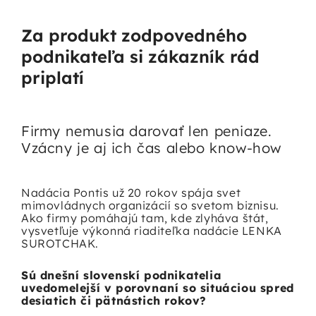
Za produkt zodpovedného
podnikateľa si zákazník rád
priplatí
Firmy nemusia darovať len peniaze.
Vzácny je aj ich čas alebo know-how
Nadácia Pontis
už 20 rokov spája svet
mimovládnych organizácií so svetom biznisu.
Ako firmy pomáhajú tam, kde zlyháva štát,
vysvetľuje výkonná riaditeľka nadácie LENKA
SUROTCHAK.
Sú dnešní slovenskí podnikatelia
uvedomelejší v porovnaní so situáciou spred
desiatich či pätnástich rokov?