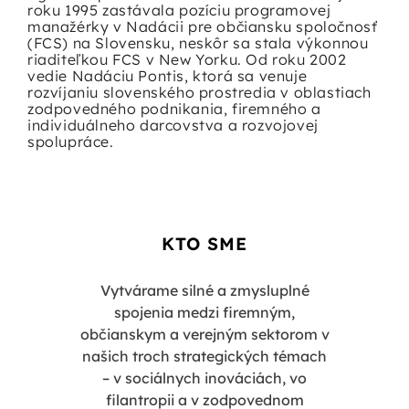
roku 1995 zastávala pozíciu programovej
manažérky v Nadácii pre občiansku spoločnosť
(FCS) na Slovensku, neskôr sa stala výkonnou
riaditeľkou FCS v New Yorku. Od roku 2002
vedie
Nadáciu Pontis
, ktorá sa venuje
rozvíjaniu slovenského prostredia v oblastiach
zodpovedného podnikania, firemného a
individuálneho darcovstva a rozvojovej
spolupráce.
KTO SME
Vytvárame silné a zmysluplné
spojenia medzi firemným,
občianskym a verejným sektorom v
našich troch strategických témach
– v sociálnych inováciách, vo
filantropii a v zodpovednom