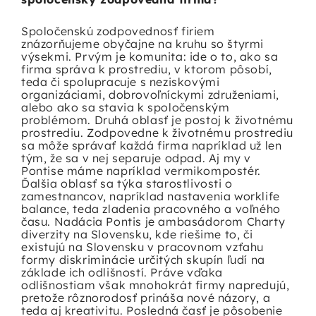
Spoločenskú zodpovednosť firiem
znázorňujeme obyčajne na kruhu so štyrmi
výsekmi. Prvým je komunita: ide o to, ako sa
firma správa k prostrediu, v ktorom pôsobí,
teda či spolupracuje s neziskovými
organizáciami, dobrovoľníckymi združeniami,
alebo ako sa stavia k spoločenským
problémom. Druhá oblasť je postoj k životnému
prostrediu. Zodpovedne k životnému prostrediu
sa môže správať každá firma napríklad už len
tým, že sa v nej separuje odpad. Aj my v
Pontise máme napríklad vermikompostér.
Ďalšia oblasť sa týka starostlivosti o
zamestnancov, napríklad nastavenia worklife
balance, teda zladenia pracovného a voľného
času.
Nadácia Pontis
je ambasádorom Charty
diverzity na Slovensku, kde riešime to, či
existujú na Slovensku v pracovnom vzťahu
formy diskriminácie určitých skupín ľudí na
základe ich odlišností. Práve vďaka
odlišnostiam však mnohokrát firmy napredujú,
pretože rôznorodosť prináša nové názory, a
teda aj kreativitu. Posledná časť je pôsobenie