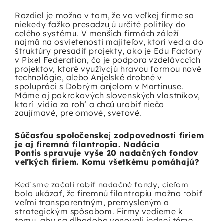
Rozdiel je možno v tom, že vo veľkej firme sa
niekedy ťažko presadzujú určité politiky do
celého systému. V menších firmách záleží
najmä na osvietenosti majiteľov, ktorí vedia do
štruktúry presadiť projekty, ako je Edu Factory
v Pixel Federation, čo je podpora vzdelávacích
projektov, ktoré využívajú hravou formou nové
technológie, alebo Anjelské drobné v
spolupráci s Dobrým anjelom v Martinuse.
Máme aj pokrokových slovenských vlastníkov,
ktorí ‚vidia za roh‘ a chcú urobiť niečo
zaujímavé, prelomové, svetové.
Súčasťou spoločenskej zodpovednosti firiem
je aj firemná filantropia.
Nadácia
Pontis
spravuje vyše 20 nadačných fondov
veľkých firiem. Komu všetkému pomáhajú?
Keď sme začali robiť nadačné fondy, cieľom
bolo ukázať, že firemnú filantropiu možno robiť
veľmi transparentným, premysleným a
strategickým spôsobom. Firmy vedieme k
tomu, aby sa dlhodobo venovali jednej téme,