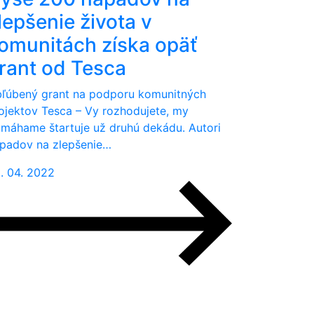
lepšenie života v
omunitách získa opäť
rant od Tesca
ľúbený grant na podporu komunitných
ojektov Tesca – Vy rozhodujete, my
máhame štartuje už druhú dekádu. Autori
padov na zlepšenie…
. 04. 2022