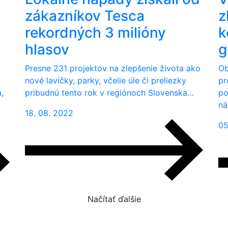
zákazníkov Tesca
z
rekordných 3 milióny
k
hlasov
g
Presne 231 projektov na zlepšenie života ako
Ob
nové lavičky, parky, včelie úle či preliezky
pr
,
pribudnú tento rok v regiónoch Slovenska…
po
ná
18. 08. 2022
05
Načítať ďalšie