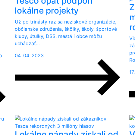
Tesco opäť podporí
Z
lokálne projekty
m
Už po trinásty raz sa neziskové organizácie,
r
občianske združenia, škôlky, školy, športové
kluby, útulky, DSS, mestá i obce môžu
Vi
uchádzať…
zá
pr
04. 04. 2023
o
Ro
17
Lokálne nápady získali od
V