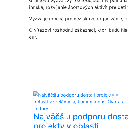
Grantová výzva „Vy rozhodujete, my pomáham
ihriska, rozvíjanie športových aktivít pre deti
Výzva je určená pre neziskové organizácie, o
O víťazovi rozhodnú zákazníci, ktorí budú hl
eur.
Najväčšiu podporu dosta
projekty v oblasti