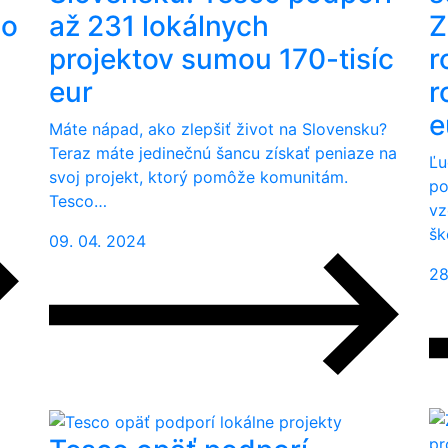
ho
až 231 lokálnych
Z
projektov sumou 170-tisíc
r
eur
r
e
Máte nápad, ako zlepšiť život na Slovensku?
Teraz máte jedinečnú šancu získať peniaze na
Ľu
svoj projekt, ktorý pomôže komunitám.
po
Tesco…
vz
šk
09. 04. 2024
28