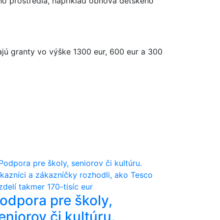
o prostredia, napríklad obnova detského
ajú granty vo výške 1300 eur, 600 eur a 300
odpora pre školy,
eniorov či kultúru.