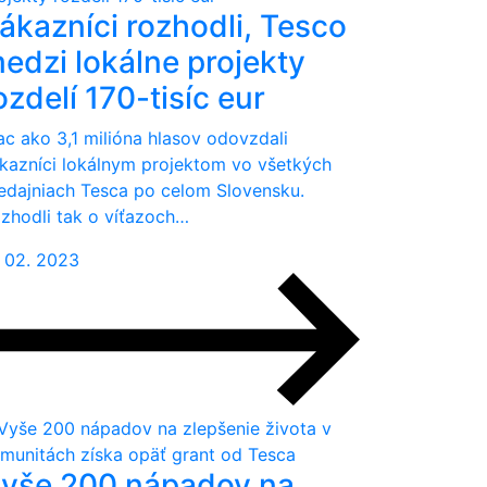
ákazníci rozhodli, Tesco
edzi lokálne projekty
ozdelí 170-tisíc eur
ac ako 3,1 milióna hlasov odovzdali
kazníci lokálnym projektom vo všetkých
edajniach Tesca po celom Slovensku.
zhodli tak o víťazoch…
. 02. 2023
yše 200 nápadov na