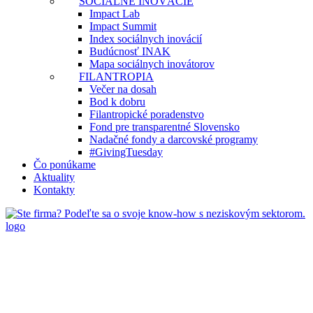
SOCIÁLNE INOVÁCIE
Impact Lab
Impact Summit
Index sociálnych inovácií
Budúcnosť INAK
Mapa sociálnych inovátorov
FILANTROPIA
Večer na dosah
Bod k dobru
Filantropické poradenstvo
Fond pre transparentné Slovensko
Nadačné fondy a darcovské programy
#GivingTuesday
Čo ponúkame
Aktuality
Kontakty