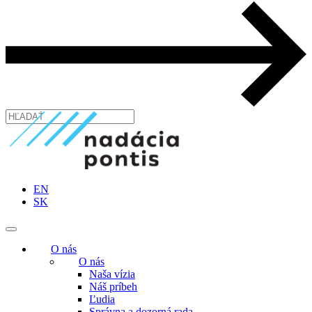
EN
SK
O nás
O nás
Naša vízia
Náš príbeh
Ľudia
Správna a dozorná rada