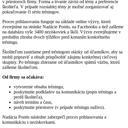
v priestoroch firmy. Forma a trvanie závisí od témy a preferencie
školiteľa. V prípade rozsiahlej témy je možné zorganizovať aj
pokračovanie či sériu tréningov.
Proces prihlasovania funguje na základe online výzvy, ktorú
zverejníme na stránke Nadácie Pontis, na Facebooku a tiež zašleme
na databázu vyše 3400 neziskoviek a škôl. Výzvu zverejňujeme v
predstihu zhruba dvoch týždňov pred konaním konkrétneho
tréningu.
Školiteľom zasielame pred tréningom otázky od účastníkov, aby sa
mohli pripraviť a obsah prispôsobiť záujmu konkrétnej cieľovej
skupiny. Po tréningu zbierame od účastníkov spätnú väzbu, ktorú
zašleme školiteľom.
Od firmy sa očakáva:
vytvorenie obsahu tréningu,
poskytnutie podkladov na komunikáciu (popis tréningu a
profil školiteľa),
návrh termínu a času,
poskytnutie priestorov (v prípade tréningu naživo).
Nadácia Pontis následne zabezpečí proces prihlasovania a
komunikáciu s neziskovkami.