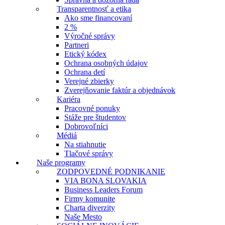
Transparentnosť a etika
Ako sme financovaní
2 %
Výročné správy
Partneri
Etický kódex
Ochrana osobných údajov
Ochrana detí
Verejné zbierky
Zverejňovanie faktúr a objednávok
Kariéra
Pracovné ponuky
Stáže pre študentov
Dobrovoľníci
Médiá
Na stiahnutie
Tlačové správy
Naše programy
ZODPOVEDNÉ PODNIKANIE
VIA BONA SLOVAKIA
Business Leaders Forum
Firmy komunite
Charta diverzity
Naše Mesto