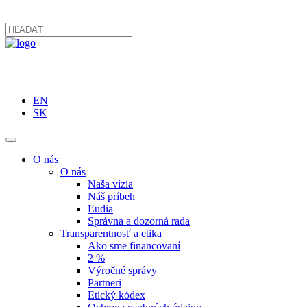
EN
SK
O nás
O nás
Naša vízia
Náš príbeh
Ľudia
Správna a dozorná rada
Transparentnosť a etika
Ako sme financovaní
2 %
Výročné správy
Partneri
Etický kódex