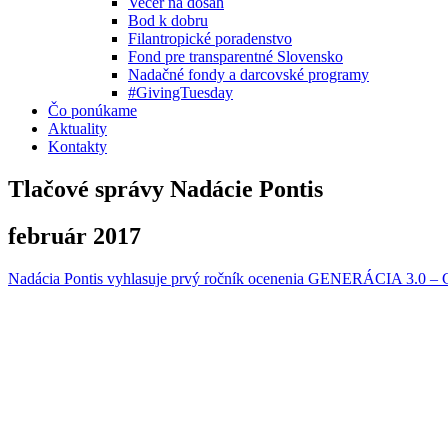
Večer na dosah
Bod k dobru
Filantropické poradenstvo
Fond pre transparentné Slovensko
Nadačné fondy a darcovské programy
#GivingTuesday
Čo ponúkame
Aktuality
Kontakty
Tlačové správy Nadácie Pontis
február 2017
Nadácia Pontis vyhlasuje prvý ročník ocenenia GENERÁCIA 3.0 – Ch