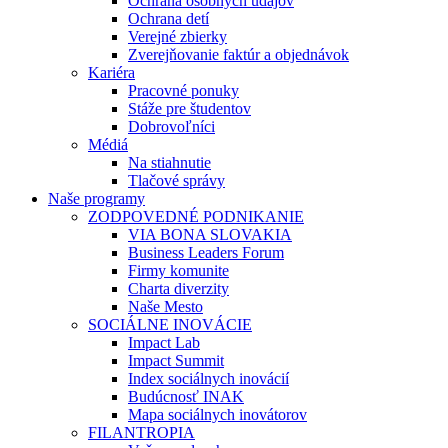
Ochrana osobných údajov
Ochrana detí
Verejné zbierky
Zverejňovanie faktúr a objednávok
Kariéra
Pracovné ponuky
Stáže pre študentov
Dobrovoľníci
Médiá
Na stiahnutie
Tlačové správy
Naše programy
ZODPOVEDNÉ PODNIKANIE
VIA BONA SLOVAKIA
Business Leaders Forum
Firmy komunite
Charta diverzity
Naše Mesto
SOCIÁLNE INOVÁCIE
Impact Lab
Impact Summit
Index sociálnych inovácií
Budúcnosť INAK
Mapa sociálnych inovátorov
FILANTROPIA