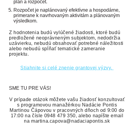
plán a rozpočet.
Rozpočet je naplánovaný efektívne a hospodárne,
primerane k navrhovaným aktivitám a plánovaným
výsledkom.
Z hodnotenia budú vylúčené žiadosti, ktoré budú
predložené neoprávneným subjektom, nedodržia
uzávierku, nebudú obsahovať potrebné náležitosti
alebo nebudú spĺňať tematické zameranie
projektu.
Stiahnite si celé znenie grantovej výzvy.
SME TU PRE VÁS!
V prípade otázok môžete vašu žiadosť konzultovať
s programovou manažérkou Nadácie Pontis
Martinou Čápovou v pracovných dňoch od 9:00 do
17:00 na čísle 0948 479 350, alebo napíšte email
na martina.capova@nadaciapontis.sk