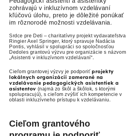
Pedagogickí asistenti a asistentky
zohrávajú v inkluzívnom vzdelávaní
kľúčovú úlohu, preto je dôležité ponúkať
im rôznorodé možnosti vzdelávania.
Srdce pre Deti – charitatívny projekt vydavateľstva
Ringier Axel Springer, ktorý spravuje Nadácia
Pontis, vyhlásil v spolupráci so spoločnosťou
Dedoles grantovú výzvu pre organizácie s názvom
„Asistenti v inkluzívnom vzdelávaní“.
projekty
Cieľom grantovej výzvy je podporiť
lokálnych organizácií zamerané na
vzdelávanie pedagogických asistentiek a
asistentov
(najmä zo škôl a škôlok, s ktorými
spolupracujú), s cieľom zvýšiť ich kompetencie v
oblasti inkluzívneho prístupu k vzdelávaniu.
Cieľom grantového
programu je podporiť