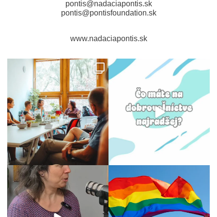
pontis@nadaciapontis.sk
pontis@pontisfoundation.sk
www.nadaciapontis.sk