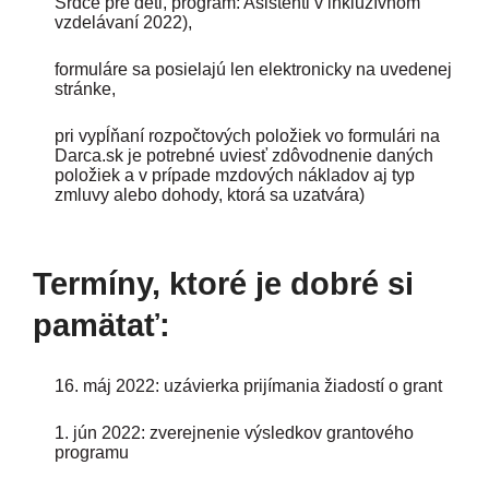
Srdce pre deti, program: Asistenti v inkluzívnom
vzdelávaní 2022)
,
formuláre sa posielajú len elektronicky na uvedenej
stránke,
pri vypĺňaní rozpočtových položiek vo formulári na
Darca.sk je potrebné uviesť zdôvodnenie daných
položiek a v prípade mzdových nákladov aj typ
zmluvy alebo dohody, ktorá sa uzatvára)
Termíny, ktoré je dobré si
pamätať:
16. máj 2022: uzávierka prijímania žiadostí o grant
1. jún 2022: zverejnenie výsledkov grantového
programu