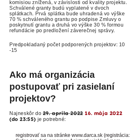
komisiou znížená, v závislosti od kvality projektu.
Schválené granty budú vyplatené v dvoch
splátkach. Prvá splátka bude uhradená vo výške
70 % schváleného grantu po podpise Zmluvy o
poskytnutí grantu a druhá vo výške 30 % formou
refundácie po predložení záverečnej správy.
Predpokladaný počet podporených projektov: 10
-15
Ako má organizácia
postupovať pri zasielaní
projektov?
29. apríla 2022
16. mája 2022
Najneskôr do
(do 23:55)
je potrebné:
registrovať sa na stránke www.darca.sk (registrácia: