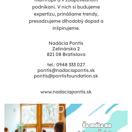
podnikaní. V nich si budujeme
expertízu, prinášame trendy,
presadzujeme dlhodobý dopad a
inšpirujeme.
Nadácia Pontis
Zelinárska 2
821 08 Bratislava
tel.: 0948 333 027
pontis@nadaciapontis.sk
pontis@pontisfoundation.sk
www.nadaciapontis.sk