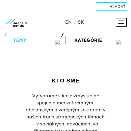
EN
SK
TÉMY
KATEGÓRIE
KTO SME
Vytvárame silné a zmysluplné
spojenia medzi firemným,
občianskym a verejným sektorom v
našich troch strategických témach
– v sociálnych inováciách, vo
filantropii a v zodpovednom