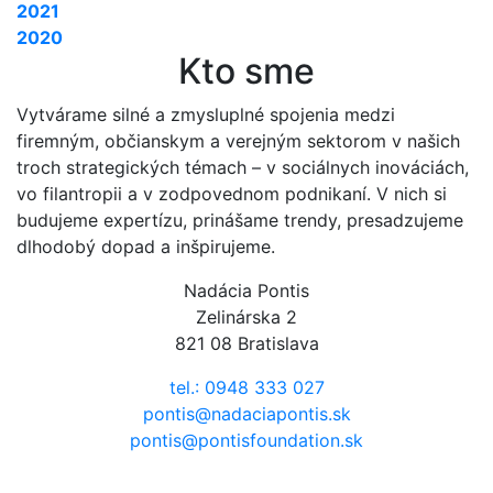
2021
2020
Kto sme
Vytvárame silné a zmysluplné spojenia medzi
firemným, občianskym a verejným sektorom v našich
troch strategických témach – v sociálnych inováciách,
vo filantropii a v zodpovednom podnikaní. V nich si
budujeme expertízu, prinášame trendy, presadzujeme
dlhodobý dopad a inšpirujeme.
Nadácia Pontis
Zelinárska 2
821 08 Bratislava
tel.: 0948 333 027
pontis@nadaciapontis.sk
pontis@pontisfoundation.sk