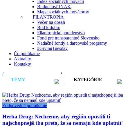
Index sociálnych inovácií
Budúcnosť INAK
Mapa sociálnych inovátorov
FILANTROPIA
Večer na dosah
Bod k dobru
Filantropické poradenstvo
Fond pre transparentné Slovensko
Nadačné fondy a darcovské programy
#GivingTuesday
Čo ponúkame
Aktuality
Kontakty
TÉMY
KATEGÓRIE
Zodpovedné podnikanie
Herba Drug: Nechceme, aby región opustili tí
najschopnejší iba preto, že sa nemajú kde uplatniť