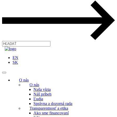
EN
SK
O nás
O nás
Naša vízia
Náš príbeh
Ľudia
Správna a dozorná rada
Transparentnosť a etika
Ako sme financovaní