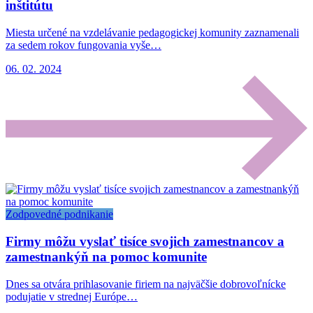
inštitútu
Miesta určené na vzdelávanie pedagogickej komunity zaznamenali
za sedem rokov fungovania vyše…
06. 02. 2024
Zodpovedné podnikanie
Firmy môžu vyslať tisíce svojich zamestnancov a
zamestnankýň na pomoc komunite
Dnes sa otvára prihlasovanie firiem na najväčšie dobrovoľnícke
podujatie v strednej Európe…