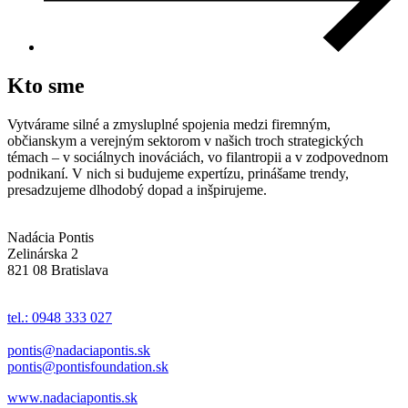
Kto sme
Vytvárame silné a zmysluplné spojenia medzi firemným,
občianskym a verejným sektorom v našich troch strategických
témach – v sociálnych inováciách, vo filantropii a v zodpovednom
podnikaní. V nich si budujeme expertízu, prinášame trendy,
presadzujeme dlhodobý dopad a inšpirujeme.
Nadácia Pontis
Zelinárska 2
821 08 Bratislava
tel.: 0948 333 027
pontis@nadaciapontis.sk
pontis@pontisfoundation.sk
www.nadaciapontis.sk