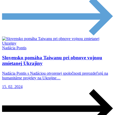
Nadácia Pontis
Slovensko pomáha Taiwanu pri obnove vojnou
zmietanej Ukrajiny
Nadácia Pontis s Nadáciou otvorenej spoločnosti prerozdeľujú na
humanitárne projekty na Ukrajine…
15. 02. 2024