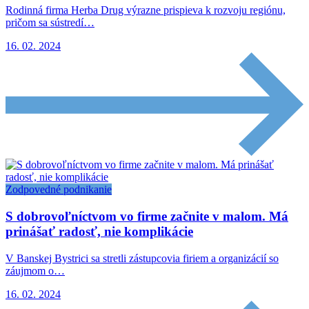
Rodinná firma Herba Drug výrazne prispieva k rozvoju regiónu,
pričom sa sústredí…
16. 02. 2024
Zodpovedné podnikanie
S dobrovoľníctvom vo firme začnite v malom. Má
prinášať radosť, nie komplikácie
V Banskej Bystrici sa stretli zástupcovia firiem a organizácií so
záujmom o…
16. 02. 2024