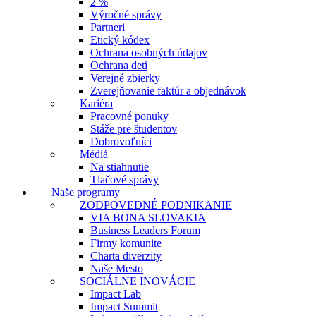
2 %
Výročné správy
Partneri
Etický kódex
Ochrana osobných údajov
Ochrana detí
Verejné zbierky
Zverejňovanie faktúr a objednávok
Kariéra
Pracovné ponuky
Stáže pre študentov
Dobrovoľníci
Médiá
Na stiahnutie
Tlačové správy
Naše programy
ZODPOVEDNÉ PODNIKANIE
VIA BONA SLOVAKIA
Business Leaders Forum
Firmy komunite
Charta diverzity
Naše Mesto
SOCIÁLNE INOVÁCIE
Impact Lab
Impact Summit