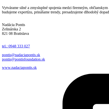
Vytvárame silné a zmysluplné spojenia medzi firemným, občianskym a 
budujeme expertízu, prinášame trendy, presadzujeme dlhodobý dopad 
Nadácia Pontis
Zelinárska 2
821 08 Bratislava
tel.: 0948 333 027
pontis@nadaciapontis.sk
pontis@pontisfoundation.sk
www.nadaciapontis.sk