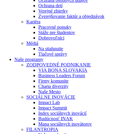
Ochrana osobných údajov
Ochrana detí
Verejné zbierky
Zverejňovanie faktúr a objednávok
Kariéra
Pracovné ponuky
Stáže pre študentov
Dobrovoľníci
Médiá
Na stiahnutie
Tlačové správy
Naše programy
ZODPOVEDNÉ PODNIKANIE
VIA BONA SLOVAKIA
Business Leaders Forum
Firmy komunite
Charta diverzity
Naše Mesto
SOCIÁLNE INOVÁCIE
Impact Lab
Impact Summit
Index sociálnych inovácií
Budúcnosť INAK
Mapa sociálnych inovátorov
FILANTROPIA