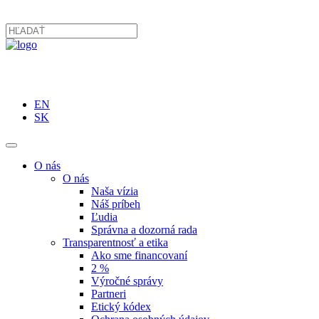
EN
SK
O nás
O nás
Naša vízia
Náš príbeh
Ľudia
Správna a dozorná rada
Transparentnosť a etika
Ako sme financovaní
2 %
Výročné správy
Partneri
Etický kódex