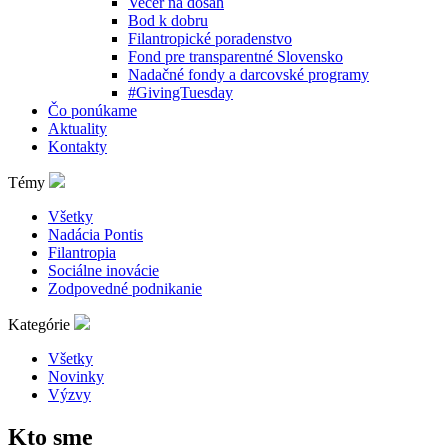
Večer na dosah
Bod k dobru
Filantropické poradenstvo
Fond pre transparentné Slovensko
Nadačné fondy a darcovské programy
#GivingTuesday
Čo ponúkame
Aktuality
Kontakty
Témy
Všetky
Nadácia Pontis
Filantropia
Sociálne inovácie
Zodpovedné podnikanie
Kategórie
Všetky
Novinky
Výzvy
Kto sme