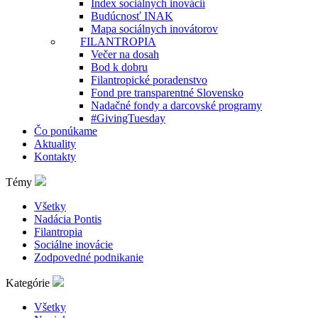
Index sociálnych inovácií
Budúcnosť INAK
Mapa sociálnych inovátorov
FILANTROPIA
Večer na dosah
Bod k dobru
Filantropické poradenstvo
Fond pre transparentné Slovensko
Nadačné fondy a darcovské programy
#GivingTuesday
Čo ponúkame
Aktuality
Kontakty
Témy
Všetky
Nadácia Pontis
Filantropia
Sociálne inovácie
Zodpovedné podnikanie
Kategórie
Všetky