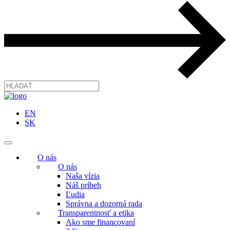
EN
SK
O nás
O nás
Naša vízia
Náš príbeh
Ľudia
Správna a dozorná rada
Transparentnosť a etika
Ako sme financovaní