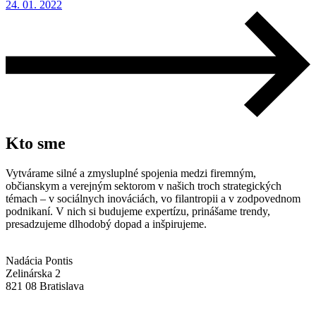
24. 01. 2022
Kto sme
Vytvárame silné a zmysluplné spojenia medzi firemným,
občianskym a verejným sektorom v našich troch strategických
témach – v sociálnych inováciách, vo filantropii a v zodpovednom
podnikaní. V nich si budujeme expertízu, prinášame trendy,
presadzujeme dlhodobý dopad a inšpirujeme.
Nadácia Pontis
Zelinárska 2
821 08 Bratislava