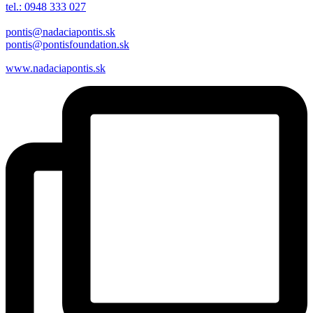
tel.: 0948 333 027
pontis@nadaciapontis.sk
pontis@pontisfoundation.sk
www.nadaciapontis.sk