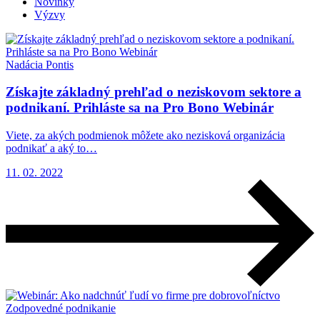
Novinky
Výzvy
Nadácia Pontis
Získajte základný prehľad o neziskovom sektore a
podnikaní. Prihláste sa na Pro Bono Webinár
Viete, za akých podmienok môžete ako nezisková organizácia
podnikať a aký to…
11. 02. 2022
Zodpovedné podnikanie