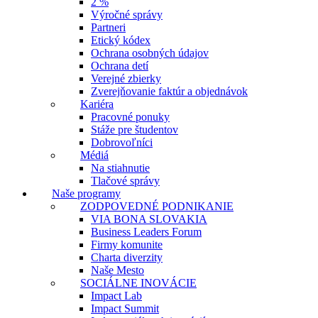
2 %
Výročné správy
Partneri
Etický kódex
Ochrana osobných údajov
Ochrana detí
Verejné zbierky
Zverejňovanie faktúr a objednávok
Kariéra
Pracovné ponuky
Stáže pre študentov
Dobrovoľníci
Médiá
Na stiahnutie
Tlačové správy
Naše programy
ZODPOVEDNÉ PODNIKANIE
VIA BONA SLOVAKIA
Business Leaders Forum
Firmy komunite
Charta diverzity
Naše Mesto
SOCIÁLNE INOVÁCIE
Impact Lab
Impact Summit