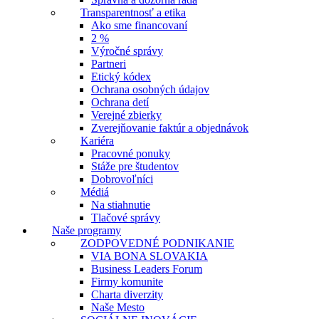
Transparentnosť a etika
Ako sme financovaní
2 %
Výročné správy
Partneri
Etický kódex
Ochrana osobných údajov
Ochrana detí
Verejné zbierky
Zverejňovanie faktúr a objednávok
Kariéra
Pracovné ponuky
Stáže pre študentov
Dobrovoľníci
Médiá
Na stiahnutie
Tlačové správy
Naše programy
ZODPOVEDNÉ PODNIKANIE
VIA BONA SLOVAKIA
Business Leaders Forum
Firmy komunite
Charta diverzity
Naše Mesto