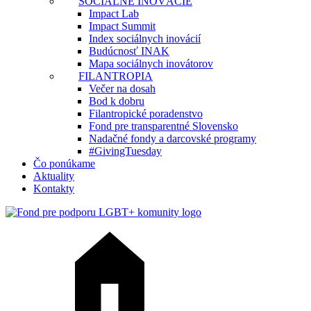
SOCIÁLNE INOVÁCIE
Impact Lab
Impact Summit
Index sociálnych inovácií
Budúcnosť INAK
Mapa sociálnych inovátorov
FILANTROPIA
Večer na dosah
Bod k dobru
Filantropické poradenstvo
Fond pre transparentné Slovensko
Nadačné fondy a darcovské programy
#GivingTuesday
Čo ponúkame
Aktuality
Kontakty