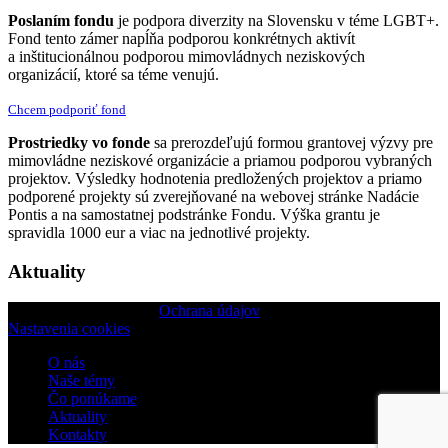
Poslaním fondu
je podpora diverzity na Slovensku v téme LGBT+.
Fond tento zámer napĺňa podporou konkrétnych aktivít
a inštitucionálnou podporou mimovládnych neziskových
organizácií, ktoré sa téme venujú.
Chcem podporiť fond
Prostriedky vo fonde
sa prerozdeľujú formou grantovej výzvy pre
mimovládne neziskové organizácie a priamou podporou vybraných
projektov. Výsledky hodnotenia predložených projektov a priamo
podporené projekty sú zverejňované na webovej stránke Nadácie
Pontis a na samostatnej podstránke Fondu. Výška grantu je
spravidla 1000 eur a viac na jednotlivé projekty.
Aktuality
© Nadácia Pontis 2026
Ochrana údajov
Nastavenia cookies
O nás
Naše témy
Čo ponúkame
Aktuality
Kontakty