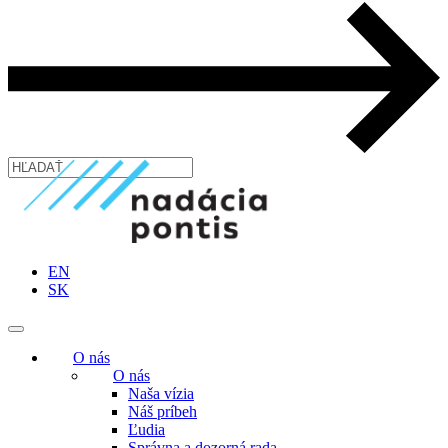
EN
SK
O nás
O nás
Naša vízia
Náš príbeh
Ľudia
Správna a dozorná rada